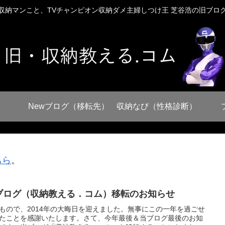
収納マンこと、TVチャンピオン収納ダメ主婦しつけ王 芝谷浩の旧ブロ
Newブログ（移転先）
収納なび（性格診断）
ちら
。
ブログ（収納教える．コム）移転のお知らせ
もので、2014年の大晦日を迎えました。無事にこの一年を過ごせ
たことを感謝いたします。さて、今年最後＆当ブログ最後のお知