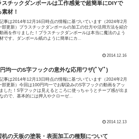
ラスチックダンボールは工作感覚で超簡単にDIYで
る素材！
記事は2014年12月16日時点の情報に基づいています（2024年2月
一部更新）プラスチックダンボールの加工の仕方や活用方法を紹介
動画を作りました！プラスチックダンボールは本当に魔法のよう
材です。ダンボール紙のように簡単にカ...
2014.12.16
00円均一のS字フックの意外な応用ワザ(ﾟ∀ﾟ)
記事は2014年12月13日時点の情報に基づいています（2024年2月
一部更新）今回は100円均一でお馴染みのS字フックの動画をアッ
ました！S字フックは見えるところに使っちゃうとチープ感が出ま
なので、基本的には押入やクローゼ...
2014.12.13
習机の天板の塗装・表面加工の種類について