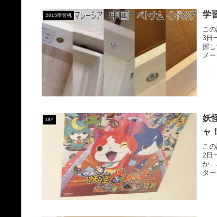
学
2015学習机
この
3日
握し
メー
妖
DIY
ャ！
この
2日
が…
ター