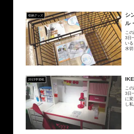
シ
収納グッズ
ル
この
3日
いる
水切
I
2015学習机
この
3日
に変
し私