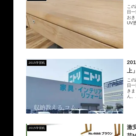
この
日一
おき
UV
2
2015学習机
上
この
日一
きま
ん。
激
2015学習机
芸N