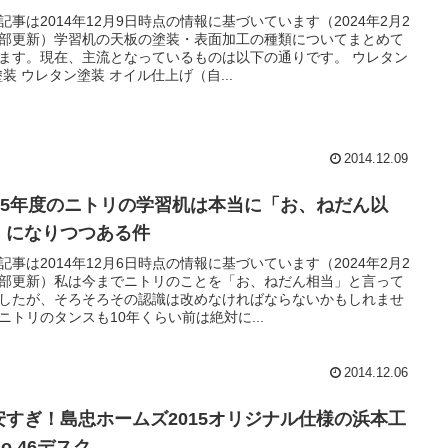
記事は2014年12月9日時点の情報に基づいています（2024年2月2
部更新）学習机の天板の塗装・表面加工の種類についてまとめて
ます。現在、主流となっているものは以下の通りです。 ウレタン
塗装 ウレタン塗装 オイル仕上げ（自...
2014.12.09
015年度のニトリの学習机は本当に「お、ねだん以
」になりつつある件
記事は2014年12月6日時点の情報に基づいています（2024年2月2
部更新）私は今までニトリのことを「お、ねだん相当」と言って
したが、そろそろその認識は改めなければならないかもしれませ
ニトリのタンスも10年くらい前は絶対に...
2014.12.06
安すぎ！島忠ホームズ2015オリジナル仕様の浜本工
o.46デスク