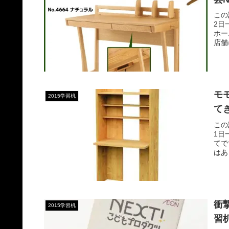
この
2日
ホー
店舗
モ
2015学習机
てき
この
1日
てで
はあ
衝
2015学習机
習