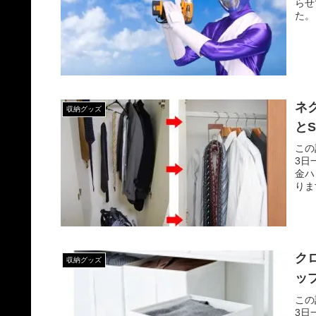
らせ
た。
ネ
収納グッズ
とS
この
3日
金ハ
りま
ク
収納グッズ
ッ
この
3日