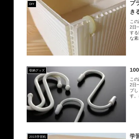
プ
DIY
き
この
2日
する
な素
1
収納グッズ
この
2日
プし
す。
学
2015学習机