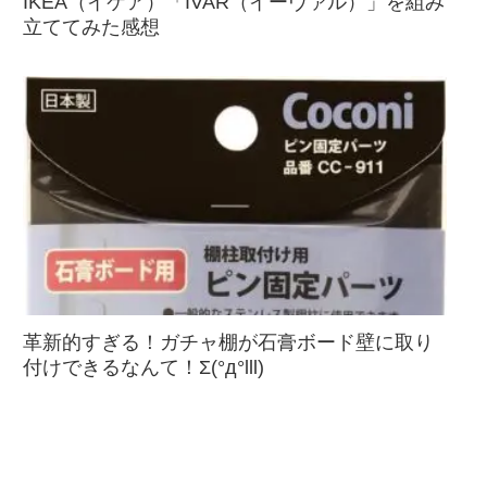
IKEA（イケア）「IVAR（イーヴァル）」を組み
立ててみた感想
革新的すぎる！ガチャ棚が石膏ボード壁に取り
付けできるなんて！Σ(°д°lll)