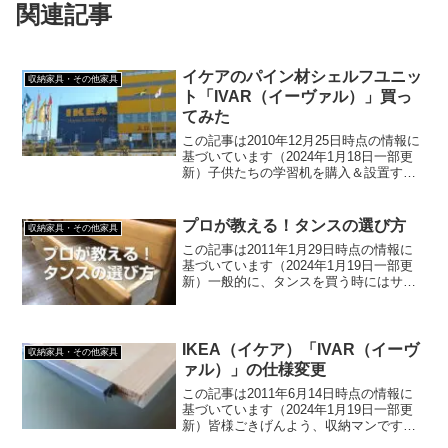
関連記事
イケアのパイン材シェルフユニッ
収納家具・その他家具
ト「IVAR（イーヴァル）」買っ
てみた
この記事は2010年12月25日時点の情報に
基づいています（2024年1月18日一部更
新）子供たちの学習机を購入＆設置する
にあたり、教材などを収める棚を用意す
ることにしました。当初、学習机と同じ
メーカーの浜本工芸「No.8504書棚A(60...
プロが教える！タンスの選び方
収納家具・その他家具
この記事は2011年1月29日時点の情報に
基づいています（2024年1月19日一部更
新）一般的に、タンスを買う時にはサイ
ズと値段を見ることが多いと思います。
「そりゃあ値段が高いほうが品物も良い
んだろうけど、上を見たらキリがないか
らねぇ…」確...
IKEA（イケア）「IVAR（イーヴ
収納家具・その他家具
ァル）」の仕様変更
この記事は2011年6月14日時点の情報に
基づいています（2024年1月19日一部更
新）皆様ごきげんよう、収納マンです。
実に半月ぶりのブログ更新でスイマセ