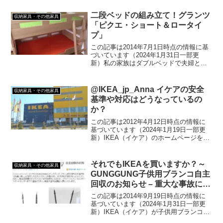
ン。この半月はちょっとかなり忙しく
て、ほとんど事務所不在でした。まあ、
二段ベッドの組み立て！グランツ
収納家具・その他家具
そんなことはとも...
「ピクエ・ショート＆ロータイ
プ」
この記事は2014年7月1日時点の情報に基
づいています（2024年1月31日一部更
新）私の家族はダブルベッドで夫婦と下
の子が川の字で寝て、上の子がその横の
ベビーベッドで寝るというかたちでし
た。しかしながら、子供の成長とともに
@IKEA_jp_Anna イケアの安全
収納家具・その他家具
とうとう限界を感...
基準や対応はどうなっているの
か？
この記事は2012年4月12日時点の情報に
基づいています（2024年1月19日一部更
新）IKEA（イケア）のホームページを見
ると、「イケア製品からのホルムアルデ
ヒド放出量は、EU規制よりもはるかに少
なくなっています。」と書いてありま
それでもIKEAを買いますか？～
収納家具・その他家具
す。実際...
GUNGGUNG子供用ブランコ自主
回収のお知らせ – 重大な事故につ
ながる危険
この記事は2014年9月19日時点の情報に
基づいています（2024年1月31日一部更
新）IKEA（イケア）が子供用ブランコ
GUNGGUNG（グンググング）を"重大な