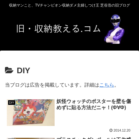
収納マンこと、TVチャンピオン収納ダメ主婦しつけ王 芝谷浩の旧ブログ
DIY
当ブログは広告を掲載しています。詳細は
こちら
。
妖怪ウォッチのポスターを壁を傷
DIY
めずに貼る方法だニャ！(Ф∀Ф)
2014.12.20