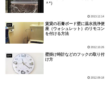
＾*）
2013.12.14
賃貸の石膏ボード壁に温水洗浄便
DIY
座（ウォシュレット）のリモコン
を付ける方法
2012.10.26
壁掛け時計などのフックの取り付
DIY
け方
2012.09.18