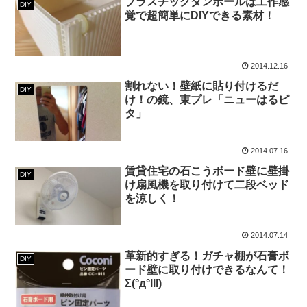
プラスチックダンボールは工作感
DIY
覚で超簡単にDIYできる素材！
2014.12.16
割れない！壁紙に貼り付けるだ
DIY
け！の鏡、東プレ「ニューはるピ
タ」
2014.07.16
賃貸住宅の石こうボード壁に壁掛
DIY
け扇風機を取り付けて二段ベッド
を涼しく！
2014.07.14
革新的すぎる！ガチャ棚が石膏ボ
DIY
ード壁に取り付けできるなんて！
Σ(°д°lll)