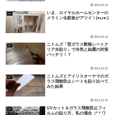
2014.05.19
いま、ロイヤルホームセンターの
DIY
メラミン化粧板がアツイ！(●ω●;)
2014.05.18
ニトムズ「窓ガラス断熱シートク
DIY
リア水貼り」で冷気と結露の対策
バッチリ！？
2013.12.22
ニトムズとアイリスオーヤマのガ
DIY
ラス飛散防止シートを貼り比べて
みた結果
2013.12.15
UVカット＆ガラス飛散防止フィ
DIY
ルムの貼り方、私の場合（*＾ワ