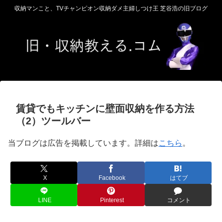
収納マンこと、TVチャンピオン収納ダメ主婦しつけ王 芝谷浩の旧ブログ
賃貸でもキッチンに壁面収納を作る方法
（2）ツールバー
当ブログは広告を掲載しています。詳細は
こちら
。
X
Facebook
はてブ
LINE
Pinterest
コメント