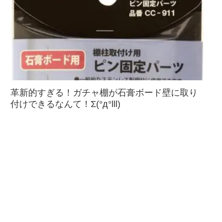
革新的すぎる！ガチャ棚が石膏ボード壁に取り
付けできるなんて！Σ(°д°lll)