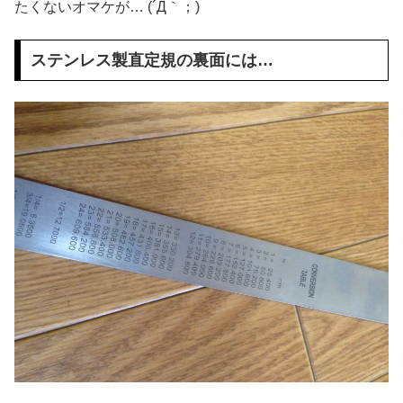
たくないオマケが… (´Д｀；)
ステンレス製直定規の裏面には…