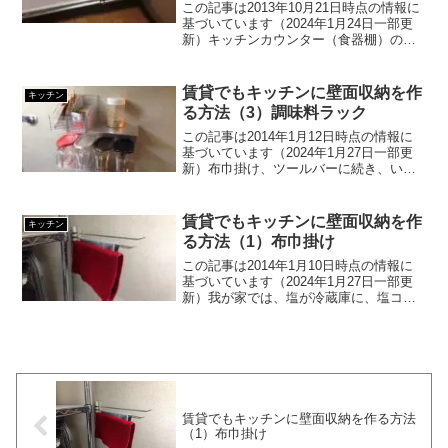
この記事は2013年10月21日時点の情報に
基づいています（2024年1月24日一部更
新）キッチンカウンター（食器棚）の中
を片づけようと思ったら、引出しのスラ
イドレールが半ば壊れていることに気付
きました。他にも傷んでいる部分があっ
賃貸でもキッチンに壁面収納を作
キッチン
たのでカウ...
る方法（3）調味料ラック
この記事は2014年1月12日時点の情報に
基づいています（2024年1月27日一部更
新）布巾掛け、ツールバーに続き、いよ
いよ今回のキッチンの壁面収納の改造の
メインである、調味料ラックの設置に取
り掛かります (ﾟ∀ﾟ)壁面調味料ラックの作
賃貸でもキッチンに壁面収納を作
キッチン
り方...
る方法（1）布巾掛け
この記事は2014年1月10日時点の情報に
基づいています（2024年1月27日一部更
新）我が家では、塩が冷蔵庫に、塩コシ
ョウが吊戸棚に、砂糖の巨大な瓶がコン
ロ下にあり、調理中に右往左往するのは
大変ストレスでした (´Д｀；) そこで、
キッチ...
賃貸でもキッチンに壁面収納を作る方法
（1）布巾掛け